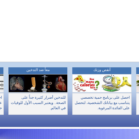
أنقص وزنك
معاً ضد التدخين
احصل على برنامج حمية تخصصي
للتدخين أضرار كثيرة جداً على
اخ
يتناسب مع بياناتك الشخصية، لتحصل
الصحة.. ويعتبر السبب الأول للوفيات
عن
على الفائدة المرغوبة.
في العالم.
حا