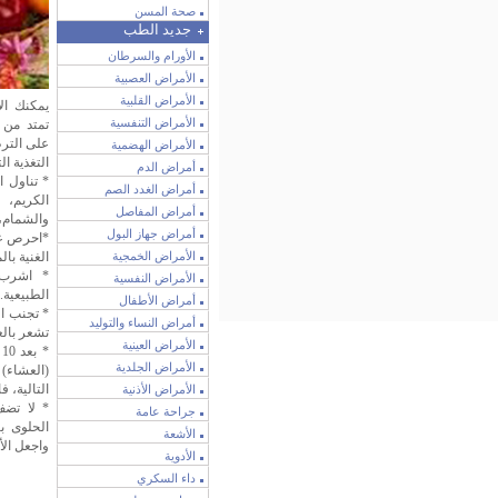
صحة المسن
جديد الطب
الأورام والسرطان
الأمراض العصبية
الأمراض القلبية
يمكنك ال
الأمراض التنفسية
تمتد من 
على الترط
الأمراض الهضمية
التغذية ا
أمراض الدم
* تناول ا
أمراض الغدد الصم
الكريم، و
أمراض المفاصل
والشمام، 
أمراض جهاز البول
*احرص عل
الأمراض الخمجية
الغنية با
* اشرب ا
الأمراض النفسية
الطبيعية.
أمراض الأطفال
* تجنب ال
أمراض النساء والتوليد
تشعر بالع
الأمراض العينية
*
الأمراض الجلدية
(العشاء)
التالية، فالجسم يح
الأمراض الأذنية
* لا تضف
جراحة عامة
الحلوى ب
الأشعة
واجعل الأ
الأدوية
داء السكري