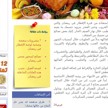
استفادة من فترة الإفطار في رمضان والتي
الغروب وحتى الفجر بتزويد جسمك ما يعينه
يب خلال نهار الصيف الحار. إليك بعض نصائح
لتي تحميك من الجفاف:
لفاكهة بدلاً من الحلويات خلال أمسيات الشهر
7 مشروبات منعشة
خاصة: العنب، والبطيخ، والفراولة (الفريز)،
وصحية لوجبة الإفطار
والتفاح.
في رمضان
ى أكل سلطة الخيار والطماطم، والخضروات
لماء مثل البطاطس والقرنبيط والبروكلي.
نصائح لسحور صحي
للبن الرائب، والحليب، وعصائر الفاكهة
في رمضان
توابل الحارة والإفراط في إضافة الملح حتى لا
لصحة أفضل.. تجنب
طش لاحقاً.
هذه العادات الخاطئة
 بعد 10 دقائق من الانتهاء من وجبة الإفطار الأساسية
في رمضان
 ابدأ في شرب لتر من الماء خلال الساعة
تاج 3 لتر من الماء كل يوم.
 السكر للعصائر أو للبن (الزبادي)، وتناول
اعتدال شديد لأن كثرة السكر تزيد العطش،
آخر الإضافات
ولوية للتمر كمصدر للسكريات.
1 .
طرق مدهشة قد يعزز خل
عربي24
التفاح من خلالها صحتك!