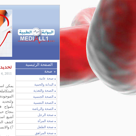
الصفحة الرئيسية
تحديد 
صحة
 4, 2011
صحة عامة
البدانة والحمية
يمكن است
الصحة والتغذية
المتكامل
الموجودة
الصحة الجنسية
ولتحديد 
الصحة النفسية
بأمواج ف
الصحة والرياضة
بنجاح حي
صحة الرجل
أشيع است
صحة المرأة
كشف الحص
صحة الطفل
7) والانسداد الصفراوي.
صحة المراهق