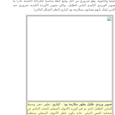
لأولية والثانوية، وهو ضروري من أجل وضع خطة مناسبة للجراحة الكبدية. نادراً ما
صوير الوريدي الكبدي البابي الظليل، ولكن تصوير الأوردة الكبدية ضروري عند
ذين يُشَك بأنهم مصابون بمتلازمة بود-كياري (انظر الشكل التالي).
تصوير وريدي ظليل يظهر متلازمة بود - كياري:
يظهر حقن وسيط
التباين الظليل الذي تم في الوريد الأجوف السفلي التحدد الناجم عن
ضخامة الفص الذيلي. عادة يكون قطر الأجوف السفلي منتظماً