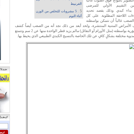
تصوير بأمواج فوق الصوت غالباً
القرنبيط
 التقييم الأولي للمرضى
 بداء كبدي وذلك بقصد تحديد
5 .
5 مشروبات للتخلص من الوزن
ءات اللاحقة المطلوبة. على كل
أثناء النوم
لصعب غالباً أن نتمكن بواسطته
لأمراض المتنية المنتشرة، ولحد أبعد من ذلك نجد أنه من الصعب أيضاً كشف
الآفات البؤرية بواسطته (مثل الأورام أو النقائل) مالم يزيد قطر الواحدة منها عن 2 سم وتتمتع
وية مختلفة بشكلٍ كافٍ عن تلك الخاصة بالنسيج الكبدي الطبيعي الذي يحيط بها.