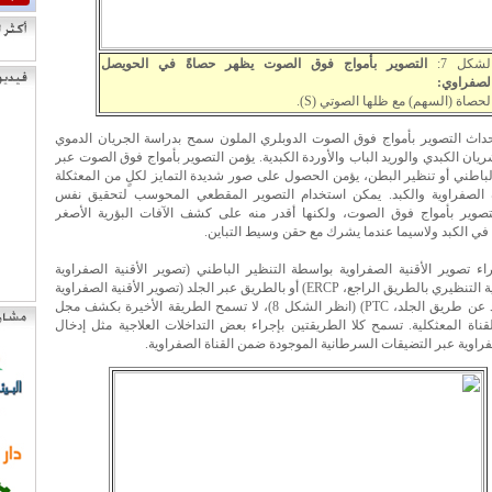
لشكل 7:
التصوير بأمواج فوق الصوت يظهر حصاةً في الحويصل
لصفراوي:
لحصاة (السهم) مع ظلها الصوتي (S).
داث التصوير بأمواج فوق الصوت الدوبلري الملون سمح بدراسة الجريان الدموي
ان الكبدي والوريد الباب والأوردة الكبدية. يؤمن التصوير بأمواج فوق الصوت عبر
لباطني أو تنظير البطن، يؤمن الحصول على صور شديدة التمايز لكلٍ من المعثكلة
الصفراوية والكبد. يمكن استخدام التصوير المقطعي المحوسب لتحقيق نفس
تصوير بأمواج فوق الصوت، ولكنها أقدر منه على كشف الآفات البؤرية الأصغر
في الكبد ولاسيما عندما يشرك مع حقن وسيط التباين.
ء تصوير الأقنية الصفراوية بواسطة التنظير الباطني (تصوير الأقنية الصفراوية
والمعثكلية التنظيري بالطريق الراجع، ERCP) أو بالطريق عبر الجلد (تصوير الأقنية الصفراوية
عبر الكبد عن طريق الجلد، PTC) (انظر الشكل 8)، لا تسمح الطريقة الأخيرة بكشف مجل
لقناة المعثكلية. تسمح كلا الطريقتين بإجراء بعض التداخلات العلاجية مثل إدخال
اوية عبر التضيقات السرطانية الموجودة ضمن القناة الصفراوية.