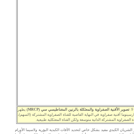
تصوير الأقنية الصفراوية والمعثكلة بالرنين المغناطيسي سي (MRCP)
يظهر
رسينوما أقنية صفراوية في النهاية القاصية للقناة الصفراوية المشتركة (السهم)،
ة الصفراوية المشتركة الدانية متوسعة ولكن القناة المعثكلية طبيعية.
الشريان الكبدي مفيد بشكل خاص لتحديد الآفات الكبدية البؤرية ولاسيما الأورام