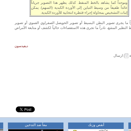
وموحداً كما يشاهد بالخط المنقط. كذلك يظهر هذا التصوير جرياناً
عائداً طفيفاً من وسيط التباين إلى الأوردة الكبدية (السهم). يمكن
إثبات التشخيص بمحاولة إجراء قثطرة انتخابية للأوردة الكبدية.
دراً ما يجرى تصوير البطن البسيط أو تصوير الحويصل الصفراوي الفموي أو تصوير
ط النظير المشع، نادراً ما تجرى هذه الاستقصاءات حالياً لكشف أو متابعة الأمراض
ديفيدسون
ة
ارسال
أنقص وزنك
معاً ضد التدخين