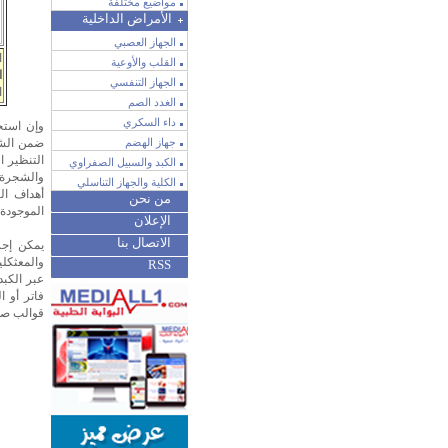
مواضيع مختلفة
الأمراض الداخلية
الجهاز العصبي
ا
القلب والأوعية
ا
الجهاز التنفسي
ا
الغدد الصم
داء السكري
وإن استح
جهاز الهضم
ضمن الشري
التنظير ا
الكبد والسبيل الصفراوي
والشجرة 
الكلية والجهاز التناسلي
أهداف ال
من نحن
الموجودة 
الإعلان
الاتصال بنا
يمكن إجرا
RSS
فاتر أو ا
قوالب صفر