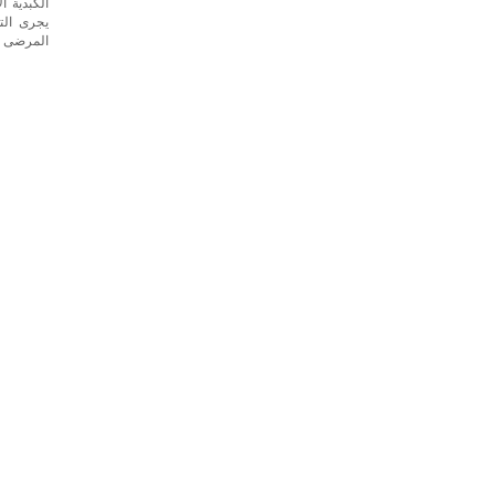
الكبدية ا
يجرى الت
المرضى ال