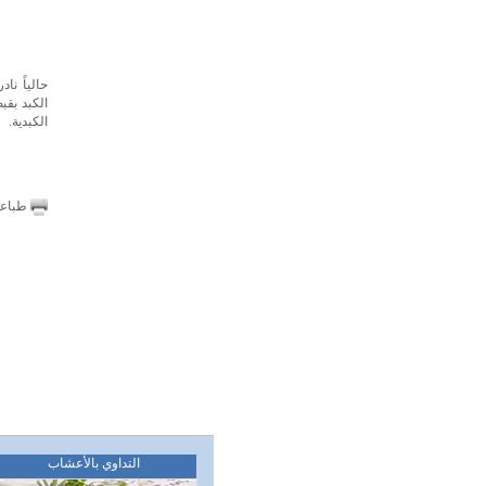
حالياً نا
الكبد بقب
الكبدية.
طباع
التداوي بالأعشاب