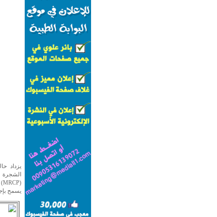
يزداد حا
الشجرة ال
يسمح بإجر