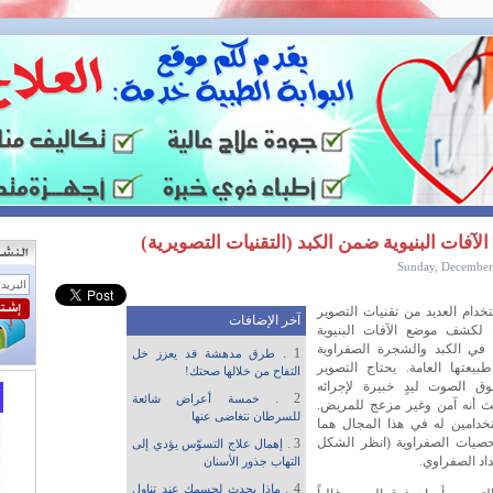
الآفات البنيوية ضمن الكبد (التقنيات التصويرية)
Sunday, December
خدام العديد من تقنيات التصوير
آخر الإضافات
ة لكشف موضع الآفات البنيوية
 في الكبد والشجرة الصفراوية
1 .
طرق مدهشة قد يعزز خل
طبيعتها العامة. يحتاج التصوير
التفاح من خلالها صحتك!
وق الصوت ليدٍ خبيرة لإجرائه
2 .
خمسة أعراض شائعة
ث أنه آمن وغير مزعج للمريض.
للسرطان نتغاضى عنها
خدامين له في هذا المجال هما
يات الصفراوية (انظر الشكل
3 .
إهمال علاج التسوّس يؤدي إلى
التهاب جذور الأسنان
4 .
ماذا يحدث لجسمك عند تناول