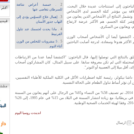
2 .
خمسة أعراض شائعة
باحثون إلى استنتاجات عديدة خلال البحث،
للسرطان نتغاضى عنها
اقة بين مؤشر كتلة الجسم لدى الأشخاص
وتشمل النتائج أن الأشخاص الذين يعانون من
3 .
إهمال علاج التسوّس يؤدي إلى
ؤشر كتلة الجسم، هم الأكثر عرضة لارتفاع
التهاب جذور الأسنان
، ويعانون من السكري.
4 .
ماذا يحدث لجسمك عند تناول
القرنبيط
 اكتشفوا أيضا أن الأشخاص أصحاب الوزن
5 .
م الأكثر هدوءا وسعادة، لدرجة أصابت الباحثين
5 مشروبات للتخلص من الوزن
أثناء النوم
لق بالنتائج التي توصلوا إليها، قال الباحثون: "اكتشفنا أيضا عددا من الارتباطات
المحتملة التي لم تكن معروفة سابقا. على سبيل المثال، كان المشاركون أصحاب
ئد، أقل ميلا إلى العصبية أو التوتر".
شا نيكولز، رئيسة كلية اضطرابات الأكل في الكلية الملكية للأطباء النفسيين،
أن تؤثر أنماط تناول الطعام على الحالة النفسية.
وفي عام 2014، تم تصنيف 58% من النساء و65% من الرجال على أنهم يعانون من السمنة
المفرطة في بريطانيا، مع زيادة انتشار السمنة في البلاد من 15% في عام 1995، إلى 26%
اندبندت روسيا اليوم
ة
ارسال