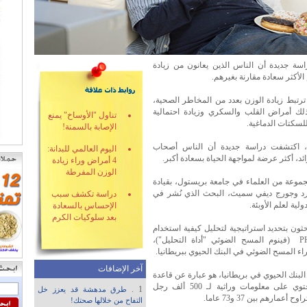
سة جديدة أن الناس الذين يعانون من زيادة
الأكثر سعادة مقارنة بغيرهم.
ترتبط زيادة الوزن بعدد من المخاطر الصحية،
لك أمراض القلب والسكري وزيادة احتمالية
تناول "الأوساخ" يمنع
لسكتات الدماغية.
الإصابة بالسمنة!
، اكتشفت دراسة جديدة أن الناس أصحاب
اليوم العالمي للبدانة:
ائد، أكثر عرضة لمواجهة الحياة بسعادة أكبر.
4 أمراض وراء زيادة
الوزن المفرطة
موعة من العلماء في جامعة بريستول، بقيادة
ارد وجورج ديفي سميث، البحث الذي نُشر في
دراسة تكشف سبب
ولية لعلم الأوبئة.
الإحساس بالسعادة
بعد سلوكيات الكرم
حثون بتحديد استراتيجية لتحليل كيفية استخدام
PHESANT (فينوم المسح الضوئي "أداة التحليل")،
اء المسح الضوئي في البنك الحيوي ببريطانيا.
آخر الإضافات
البنك الحيوي في بريطانيا، هو عبارة عن قاعدة
بيانات تحتوي على معلومات وراثية لـ 500 ألف رجل
1 .
طرق مدهشة قد يعزز خل
ح أعمارهم بين 37 و73 عاما.
التفاح من خلالها صحتك!