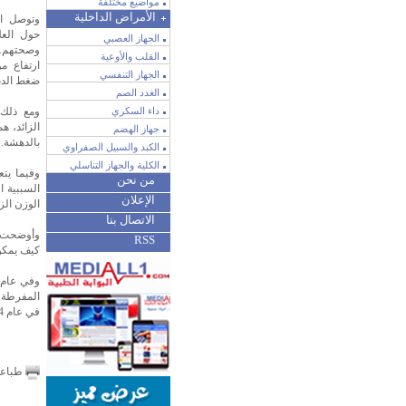
مواضيع مختلفة
الأمراض الداخلية
وتوصل ال
حول العل
الجهاز العصبي
وصحتهم. 
القلب والأوعية
ارتفاع م
الجهاز التنفسي
ضغط الدم
الغدد الصم
داء السكري
ومع ذلك،
الزائد، ه
جهاز الهضم
بالدهشة.
الكبد والسبيل الصفراوي
الكلية والجهاز التناسلي
وفيما يتع
من نحن
السببية 
الإعلان
الوزن الزا
الاتصال بنا
وأوضحت دا
RSS
كيف يمكن 
في عام 2014، وفقا لهيئة الخدمات الصحية الوطنية.
طباع