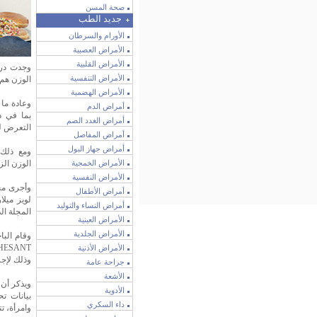
صحة المسن
جديد الطب
الأورام والسرطان
الأمراض العصبية
الأمراض القلبية
وجدت درا
الأمراض التنفسية
الوزن هم 
الأمراض الهضمية
وعادة ما 
أمراض الدم
بما في ذ
أمراض الغدد الصم
التعرض ل
أمراض المفاصل
أمراض جهاز البول
ومع ذلك
الأمراض الخمجية
الوزن الز
الأمراض النفسية
وأجرى مج
أمراض الأطفال
لويز ميل
أمراض النساء والتوليد
المجلة الد
الأمراض العينية
الأمراض الجلدية
وقام البا
الأمراض الأذنية
وذلك لإجر
جراحة عامة
الأشعة
ويذكر أن 
الأدوية
داء السكري
وامرأة، تتراو