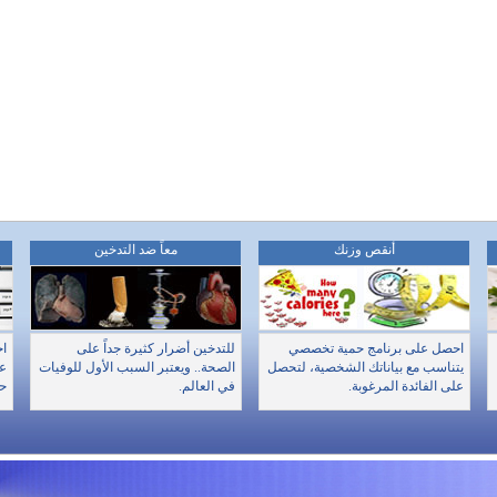
أنقص وزنك
معاً ضد التدخين
احصل على برنامج حمية تخصصي
للتدخين أضرار كثيرة جداً على
اخ
يتناسب مع بياناتك الشخصية، لتحصل
الصحة.. ويعتبر السبب الأول للوفيات
عن
على الفائدة المرغوبة.
في العالم.
حا