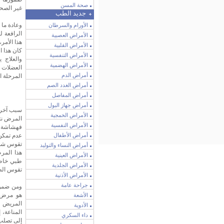
صحة المسن
غير الصح
جديد الطب
وعادة ما
الأورام والسرطان
الرافعة ل
الأمراض العصبية
هذا الأمر
الأمراض القلبية
كان هذا ا
الأمراض التنفسية
والعلاج 
الأمراض الهضمية
العضلات 
أمراض الدم
المرحلة ا
أمراض الغدد الصم
أمراض المفاصل
أمراض جهاز البول
سبب آخر 
الأمراض الخمجية
المرض نت
الأمراض النفسية
فهشاشة ا
أمراض الأطفال
عدم تمكن
تقوس شديد
أمراض النساء والتوليد
هذا المر
الأمراض العينية
طبي خاص 
الأمراض الجلدية
تقوس الظ
الأمراض الأذنية
جراحة عامة
ومن ضمن 
هو مرض ا
الأشعة
المريض ف
الأدوية
المناعة، 
داء السكري
إلى تصلب