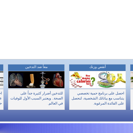
أنقص وزنك
معاً ضد التدخين
احصل على برنامج حمية تخصصي
للتدخين أضرار كثيرة جداً على
اخ
يتناسب مع بياناتك الشخصية، لتحصل
الصحة.. ويعتبر السبب الأول للوفيات
عن
على الفائدة المرغوبة.
في العالم.
حا