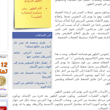
الظهر ضروري
ي في تقوس الظهر.
آلام الظهر .. متى
 يساهم ضمور عضلات الصدر في ارتخاء العضلة
تستلزم استشارة
لكتف، وهو ما يؤدي إلى التقوس بعدها. ولعلاج
الطبيب؟
، يقوم الأطباء بفحص المريض أولا للتأكد مما إذا
لتقوس ناتجا عن العضلات أم أنه بسبب أمر آخر.
يكون على مرحلتين، الأولى تقوم على تليين
المتشنجة، عن طريق العلاج الطبيعي وفي
آخر الإضافات
لثانية يقوم الأطباء بتنشيط العضلات الضعيفة.
1 .
طرق مدهشة قد يعزز خل
التفاح من خلالها صحتك!
2 .
خمسة أعراض شائعة
لتقوس الظهر هو هشاشة العظام. ويحدث هذا
للسرطان نتغاضى عنها
يجة نقص الكالسيوم وفيتامين "د" في الجسم.
لعظام تضعف من قوة تحملها، ما يؤدي إلى
3 .
إهمال علاج التسوّس يؤدي إلى
 العظام من تحمل ضغط الرأس، ويتسبب في
التهاب جذور الأسنان
. لذلك يلجأ الأطباء إلى الأدوية من أجل علاج
4 .
ماذا يحدث لجسمك عند تناول
ض، كما أنهم يوصون المريض باستخدام مشد
القرنبيط
من أجل تقليل الضغط على العظام وتقليص
5 .
هر.
5 مشروبات للتخلص من الوزن
أثناء النوم
الأسباب الأخرى التي تؤدي إلى تقوس الظهر
لتهاب الفقرات التصلبي. ويكون تقوس الظهر بعد فترة من الإصابة، ويكون
ي مرحلة متقدمة من المرض. ويصاب الإنسان بهذا المرض نتيجة خلل في جهاز
إذ تهاجم أجهزة المناعة مفاصل الجسم فتلتهب الأنسجة والأربطة، وهو ما قد يؤدي
 العضلات.