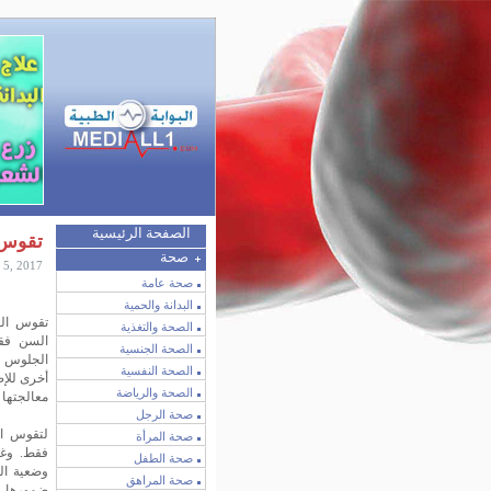
الصفحة الرئيسية
تقوس 
صحة
 5, 2017
صحة عامة
البدانة والحمية
تقوس الظ
الصحة والتغذية
السن فقط
الصحة الجنسية
الجلوس ا
الصحة النفسية
أخرى للإص
الصحة والرياضة
معالجتها 
صحة الرجل
لتقوس ال
صحة المرأة
فقط. وغال
صحة الطفل
وضعية ال
صحة المراهق
ضمورها ب