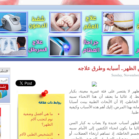
الظهر.. أسبابه وطرق علاجه
Sunday, November
هر لا يقتصر على فئة عمرية معينة، بكبار
. إذ غالبا ما يعتقد أن هذا الانحناء سببه
لخاطئ، إلا أن الأبحاث الطبية بينت أسبابا
ابة بهذا المرض، إليك أهم هذه الأسباب وكيفية
طبيا.
ما هي أفضل وضعية
نوم لتجنب آلام
ظهر أسباب عديدة ولا يصاب به كبار السن
الظهر؟
با ما يكون انحناء الكتفين إلى الأمام سببه
جسم الخاطئة، إذ تساهم ارتخاء العضلات، أو
التشخيص الطبي لآلام
سبب وضعيات العمل غير الصحية، والجلوس