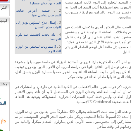
 المحدد للخلود إلى النوم كانت لديهم نسب
التفاح من خلالها صحتك!
لدهون، وقد استهلكوا أغلب السعرات الحرارية
2 .
خمسة أعراض شائعة
صير من النوم، بالتزامن مع ارتفاع مستويات
للسرطان نتغاضى عنها
يلاتونين.
3 .
إهمال علاج التسوّس يؤدي إلى
لصدد، قال الدكتور أندري ماكجيل، الباحث في
التهاب جذور الأسنان
م واختلالات الساعة البيولوجية في مستشفى
4 .
ماذا يحدث لجسمك عند تناول
تس: "هذه النتائج تفضي إلى أن وقت تناول
القرنبيط
ثر أهمية من ماهية الأكل الذي تضعه في فمك"،
5 .
 الجسم يبذل طاقة أقل لهضم الطعام الذي يتم
5 مشروبات للتخلص من الوزن
أثناء النوم
الليل.
ٍ آخر، أكدت الدكتورة مارتا غيرولي، أستاذة الفيزياء في جامعة مورسيا والمشرفة
بحثي توصل إلى النتائج ذاتها في دراسة أخرى، أن الأفراد الذين يؤخرون توقيت
اء كل يوم إلى ما بعد الساعة الثالثة بعد الظهر حققوا خسارة للوزن بنسق أقل،
ولئك الذين تناولوا طعام الغداء في وقت مبكر.
خرى، ذكر فرانك شير، عالم الأعصاب في الكلية الطبية في هارفارد والمشارك في
، أن أساليب المعالجة وفقدان الوزن في المستقبل لا بد أن تأخذ بعين الاعتبار
اول الطعام، وليس فقط كمية السعرات الحرارية المستهلكة ونوعية هذا الغذاء،
ة El Confidencial الإسبانية.
وفي خضم هذه الدراسة، تمت الاستعانة بحوالي 420 مشاركاً ممن يعانون من زيادة الوزن،
وقد اتبعوا لمدة 20 أسبوعاً علاجاً للتنحيف يرتكز على حمية البحر الأبيض المتوسط، ثم تم
شاركين إلى مجموعتين، تضم الأولى الذين يتناولون الطعام مبكراً، والثانية مَن
وجباتهم في وقت متأخر.