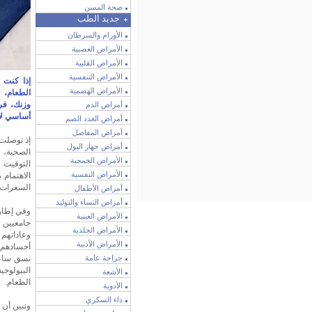
صحة المسن
جديد الطب
الأورام والسرطان
الأمراض العصبية
الأمراض القلبية
الأمراض التنفسية
إذا كنت 
الأمراض الهضمية
الطعام، 
وزنك، فر
أمراض الدم
أساسي لإ
أمراض الغدد الصم
أمراض المفاصل
إذ توصلت 
أمراض جهاز البول
الصحية،
الأمراض الخمجية
التوقيت 
الأمراض النفسية
الاهتمام 
السعرات ا
أمراض الأطفال
أمراض النساء والتوليد
الأمراض العينية
الأمراض الجلدية
وعاداتهم 
الأمراض الأذنية
أجسادهم م
جراحة عامة
نسق ساعت
البيولوج
الأشعة
الطعام.
الأدوية
داء السكري
وتبين أن 