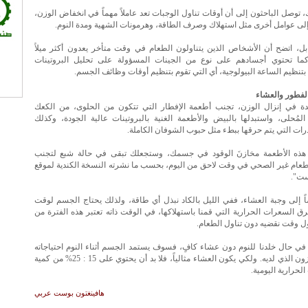
توصل الباحثون إلى أن أوقات تناول الوجبات تعد عاملاً مهماً في انخفاض الوزن،
إلى عوامل أخرى مثل استهلاك وصرف الطاقة، وهرمونات الشهية ومدة النوم.
بل، اتضح أن الأشخاص الذين يتناولون الطعام في وقت متأخر يعدون أكثر ميلاً
ما تحتوي أجسادهم على نوع من الجينات المسؤولة على تحليل البروتينات
بتنظيم الساعة البيولوجية، أي التي تقوم بتنظيم أوقات وظائف الجسم.
لفطور والعشاء
ة في إنزال الوزن، تجنب أطعمة الإفطار التي تتكون من الحلوى، من الكعك
المُحلى، واستبدلها بالبيض والأطعمة الغنية بالبروتينات عالية الجودة، وكذلك
رات التي يتم حرقها ببطء مثل حبوب الشوفان الكاملة.
 هذه الأطعمة مخازنَ الوقود في جسمك، وستجعلك تبقى في حالة شبع لتجنب
لطعام غير الصحي في وقت لاحق من اليوم، بحسب ما نشرته النسخة الكندية لموقع
ت".
ضاً إلى وجبة العشاء، ففي الليل بالكاد نبذل أي طاقة، ولذلك يحتاج الجسم لوقت
 السعرات الحرارية التي قمنا باستهلاكها، في الوقت ذاته تعتبر هذه الفترة من
ل وقت نقضيه دون تناول الطعام.
 في حال خلدنا للنوم دون عشاء كافٍ، فسوف يستمد الجسم أثناء النوم احتياجاته
من المخزون الذي لديه. ولكي يكون العشاء مثالياً، فلا بد أن يحتوي على 15 : 25% من كمية
لحرارية اليومية.
هافينغتون بوست عربي