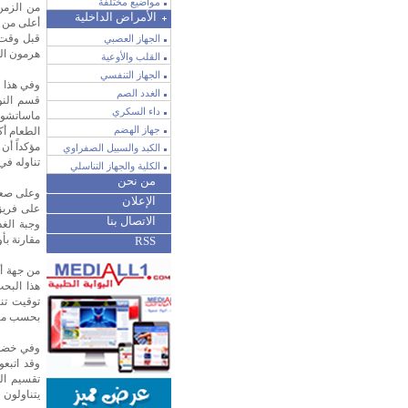
مواضيع مختلفة
من الزمن
الأمراض الداخلية
أعلى من ا
قبل وقت ق
الجهاز العصبي
هرمون الم
القلب والأوعية
الجهاز التنفسي
وفي هذا ا
الغدد الصم
قسم النو
داء السكري
ماساتشوس
جهاز الهضم
الطعام أك
مؤكداً أن
الكبد والسبيل الصفراوي
تناوله في 
الكلية والجهاز التناسلي
من نحن
وعلى صعيد
الإعلان
على فريق 
الاتصال بنا
وجبة الغد
مقارنة بأ
RSS
من جهة أ
هذا البحث
توقيت تن
بحسب ما نقلته صحيف
تقسيم الم
يتناولون 