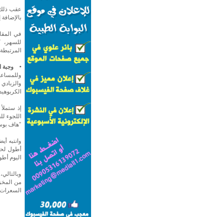
عقب ذلك، 
بالإضافة 
في المقا
للسهر، ك
المرتبطة 
• وجبة ا
وللمساعد
والزبادي 
الكربوهيد
إذ ستملأ
اللجوء ل
"هاف بوس
وانتبه أي
أطول لحرق
اليوم أطو
وبالتالي،
السعرات ا