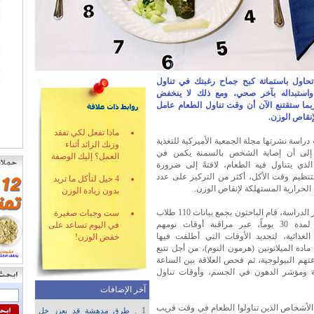
تحاول باستماتة كبح جماح رغبتك في تناول
واستبداله بآخر صحي، ومع ذلك لا ينخفض
بما ستقتنع الآن أن وقت تناول الطعام عامل
نقاص الوزن.
ماذا تفعل لكي تفقد
دراسة نشرتها مجلة الجمعية الأميركية للتغذية
وزنك الزائد أثناء
 إلى أن إصابة الشخص بالسمنة يكمن في
العمل؟ إليك الوصفة
الذي يتناول فيه الطعام، لافتةً إلى ضرورة
بتنظيم وقت الأكل، أكثر من التركيز على عدد
4 حيل لتأكل ما تريد
لحرارية المستهلكة لإنقاص الوزن.
بدون زيادة الوزن
وفي إطار الدراسة، قام الباحثون بجمع بيانات 110 طلاب
ست وجبات صغيرة
جامعيين لمدة 30 يوماً، عبر مراقبة أوقات نومهم
في اليوم تساعد على
الغذائية، لتحديد الأوقات التي أطلقت فيها
خفض الوزن!
ادة الميلاتونين (هرمون النوم)، من أجل تتبع
هم البيولوجية، ثم فحص العلاقة بين الساعة
ية ومؤشر الدهون في الجسم، وأوقات تناول
آخر الإضافات
الأشخاص الذين تناولوا الطعام في وقت قريب
1 .
طرق مدهشة قد يعزز خل