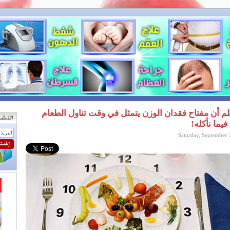
م أن مفتاح فقدان الوزن يتمثل في وقت تناول الطعام
يما نأكله!
Saturday, September 