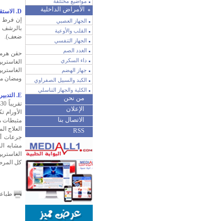
مواضيع مختلفة
الأمراض الداخلية
D. الاستقصاءات:
إن فرط إف
الجهاز العصبي
القلب والأوعية
ضعف).
الجهاز التنفسي
الغدد الصم
حقن هرمو
داء السكري
الغاستري
الغاستري
جهاز الهضم
ومضان مس
الكبد والسبيل الصفراوي
الكلية والجهاز التناسلي
E. التدبير:
من نحن
ت
الإعلان
الأورام ت
الاتصال بنا
مثبطات م
العلاج ال
RSS
مشابه الس
كل المرضى
طباع