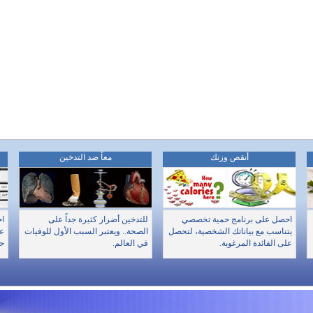
أنقص وزنك
معاً ضد التدخين
احصل على برنامج حمية تخصصي
للتدخين أضرار كثيرة جداً على
اخ
يتناسب مع بياناتك الشخصية، لتحصل
الصحة.. ويعتبر السبب الأول للوفيات
عن
على الفائدة المرغوبة.
في العالم.
حا