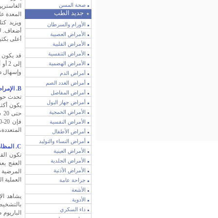
صحة المسن
الغاسترين
جديد الطب
المعدة ع
ويزيد كتل
الأورام والسرطان
أضعاف. لا
الأمراض العصبية
أعلى بكثي
الأمراض القلبية
الأمراض التنفسية
الأمراض الهضمية
إلى 
وإسهال د
أمراض الدم
أمراض الغدد الصم
B. الإمراضية:
أمراض المفاصل
أمراض جهاز البول
الأمراض الخمجية
حت
الأمراض النفسية
المتعددة، MEN نمط I)
أمراض الأطفال
أمراض النساء والتوليد
C. المظاهر السريرية:
الأمراض العينية
تكون الق
الأمراض الجلدية
العفج بعد
الأمراض الأذنية
المرضية ع
العملية ا
جراحة عامة
الأشعة
الأدوية
بالتشخيص
داء السكري
الباريوم 