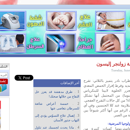
ة زولنجر إليسون
Tuesday, June
اب نادر يتميز بالثلاثي: تقرح
آخر الإضافات
د وفرط إفراز الحمض المعدي
زر الخلوية لابيتا للبنكرياس
1 .
طرق مدهشة قد يعزز خل
ينوما). من المحتمل أنها تشكل
التفاح من خلالها صحتك!
حوالي 0.1% من كل حالات التقرح العفجي.
2 .
خمسة أعراض شائعة
تلازمة عند كلا الجنسين وفي أي
للسرطان نتغاضى عنها
الرغم من أنها أكثر شيوعاً بين
3 .
إهمال علاج التسوّس يؤدي إلى
التهاب جذور الأسنان
4 .
ماذا يحدث لجسمك عند تناول
غاسترينوما كميات كبيرة من