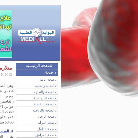
الصفحة الرئيسية
متلازم
صحة
 5, 2012
صحة عامة
وهي اضطر
البدانة والحمية
هضمي شدي
الصحة والتغذية
وورم الج
الصحة الجنسية
(الغاستر
الصحة النفسية
الصحة والرياضة
تحدث الم
صحة الرجل
عمر على 
30-50 سنة من العمر.
صحة المرأة
صحة الطفل
A. الفيزيولوجيا المرضية:
صحة المراهق
يفرز ال