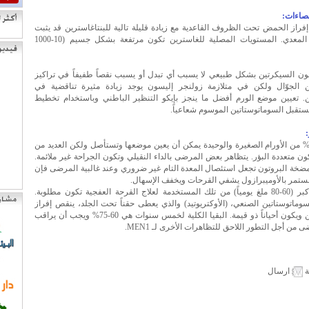
راز الحمض تحت الظروف القاعدية مع زيادة قليلة تالية للبنتاغاسترين قد يثبت
بالرشف المعدي. المستويات المصلية للغاسترين تكون مرتفعة بشكل جسيم (10-1000
ن السيكرتين بشكل طبيعي لا يسبب أي تبدل أو يسبب نقصاً طفيفاً في تراكيز
ن الجوّال ولكن في متلازمة زولنجر إليسون يوجد زيادة مثيرة تناقضية في
ن. تعيين موضع الورم أفضل ما ينجز بإيكو التنظير الباطني وباستخدام تخطيط
تقبل السوماتوستاتين الموسوم شعاعياً.
قريباً 30% من الأورام الصغيرة والوحيدة يمكن أن يعين موضعها وتستأصل ولكن العديد من
كون متعددة البؤر. يتظاهر بعض المرضى بالداء النقيلي وتكون الجراحة غير ملائمة.
ضخة البروتون تجعل استئصال المعدة التام غير ضروري وعند غالبية المرضى فإن
مستمر بالأوميبرازول يشفي القرحات ويخفف الإسهال.
جرعات أكبر (60-80 ملغ يومياً) من تلك المستخدمة لعلاج القرحة العفجية تكون مطلوبة.
وماتوستاتين الصنعي، (الأوكتريوتيد) والذي يعطى حقناً تحت الجلد، ينقص إفراز
الغاسترين ويكون أحياناً ذو قيمة. البقيا الكلية لخمس سنوات هي 60-75% ويجب أن يراقب
 من أجل التطور اللاحق للتظاهرات الأخرى لـ MEN1.
ة
ارسال