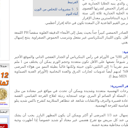
القرنبيط
 والذي ينبه الخلايا الجدارية في
لى إفراز الحمض لقدرتها القصوى
5 .
5 مشروبات للتخلص من الوزن
ة الخلية الجدارية ثلاثة إلى ستة
أثناء النوم
 يزيد البنتاغاسترين معدل الإفراز
ر من القيم القاعدية لأن المعدة تكون في حالة إفراز أعظمي.
قد يكون الصادر الحمضي كبيراً جداً بحيث يصل إلى الأمعاء الدقيقة العلوية منقصاً PH اللمعة
2 أو أقل. يكون الليباز البنكرياسي غير مفعل وتترسب الحموض الصفراوية. ينتج إسهال
هني.
تحدث حوالي 90% من الأورام في رأس البنكرياس أو الجدار العفجي الداني والموقع الأخير
يكون أكثر شيوعاً. نصفها على الأقل تكون متعددة وحجم الورم يمكن أن يختلف من 1 ملم
ى 20 سم. تقريباً ½ إلى الثلثين تكون خبيثة ولكنها غالباً بطيئة النمو. من هؤلاء المرضى
فإن 20-60% لديهم أيضاً غدومات لجارات الدرق والغدة النخامية (الأورام الغدية الصماوية
.
رحات الهضمية متعددة وشديدة ويمكن أن تحدث في مواقع غير معتادة من مثل
 البصلة أو الصائم أو المري. توجد استجابة رديئة لعلاج القرحة القياسي. القصة
ادة قصيرة والنزف والانثقابات شائعة. قد تتظاهر المتلازمة كتقرح ناكس شديد يتلو
لقياسية للقرحة الهضمية.
يشاهد الإسهال عند 1/3 المرضى أو أكثر ويمكن أن يكون المظهر البارز. يجب أن يشك
 عند كل مريض مع تقرح هضمي غير معتاد أو شديد خصوصاً إذا أظهرت وجبة
طيات مخاطية معدية خشنة.